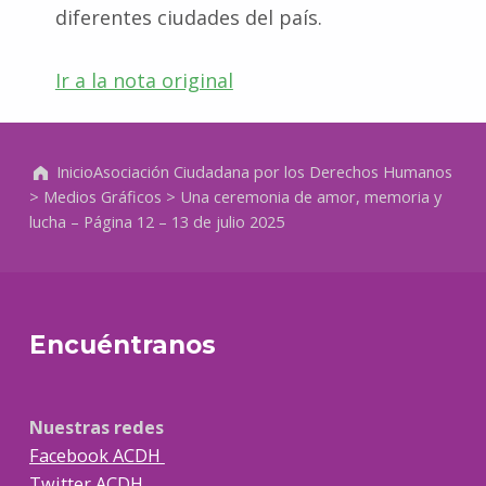
diferentes ciudades del país.
Ir a la nota original
Volver a la navegación principal
Inicio
Asociación Ciudadana por los Derechos Humanos
>
Medios Gráficos
>
Una ceremonia de amor, memoria y
lucha – Página 12 – 13 de julio 2025
Encuéntranos
Nuestras redes
Facebook ACDH
Twitter ACDH