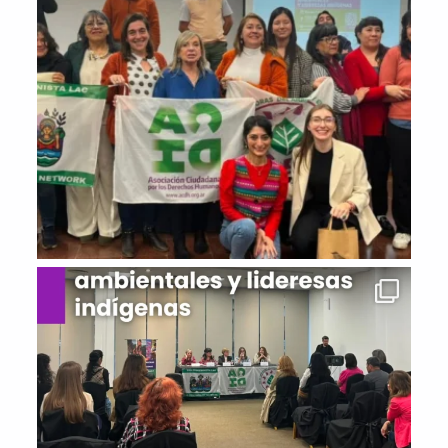
perspectiva de derechos humanos y
de género, que haga justicia por
Pamela Cobas, Roxana Figueroa y
Andrea Amarante, repare a Sofía
Castro Riglos y envíe un mensaje
claro: la violencia
#lesbofobica
no
puede quedar impune.
2
1
Twitter
Load More