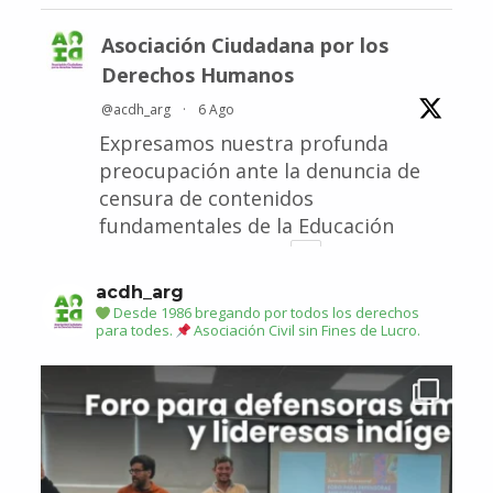
Asociación Ciudadana por los
Derechos Humanos
@acdh_arg
·
6 Ago
Expresamos nuestra profunda
preocupación ante la denuncia de
censura de contenidos
fundamentales de la Educación
Sexual Integral (ESI)
acdh_arg
2
Twitter
Desde 1986 bregando por todos los derechos
para todes.
Asociación Civil sin Fines de Lucro.
Asociación Ciudadana por los Derechos Humanos
Retuiteado
María José Lubertino
@lubertino
·
5 Ago
Esperamos una sentencia con