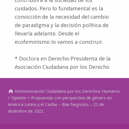
cuidados. Pero lo fundamental es la
convicción de la necesidad del cambio
de paradigma y la decisión política de
llevarla adelante. Desde el
ecofeminismo lo vamos a construir.
* Doctora en Derecho-Presidenta de la
Asociación Ciudadana por los Derecho
Volver a la navegación principal
Inicio
Asociación Ciudadana por los Derechos Humanos
>
Opinión
>
Propuestas con perspectiva de género en
América Latina y el Caribe – Bae Negocios – 22 de
diciembre de 2022