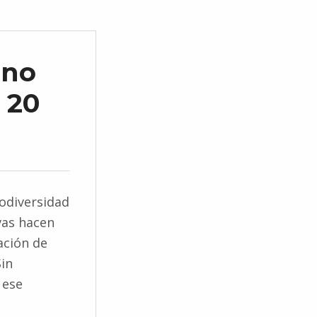
 no
 20
iodiversidad
vas hacen
ación de
Sin
 ese
s