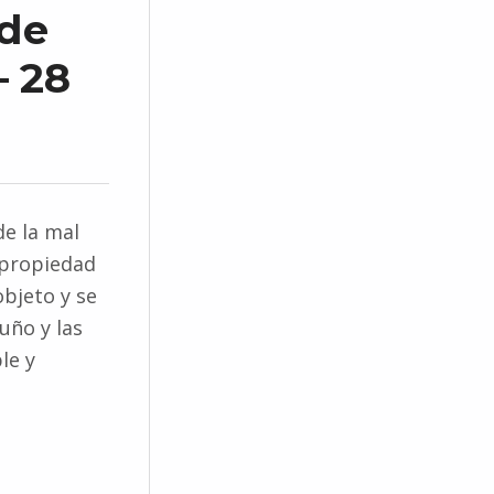
ede
– 28
de la mal
a propiedad
objeto y se
ruño y las
le y