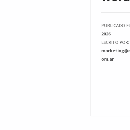
PUBLICADO E
2026
ESCRITO POR:
marketing@d
om.ar