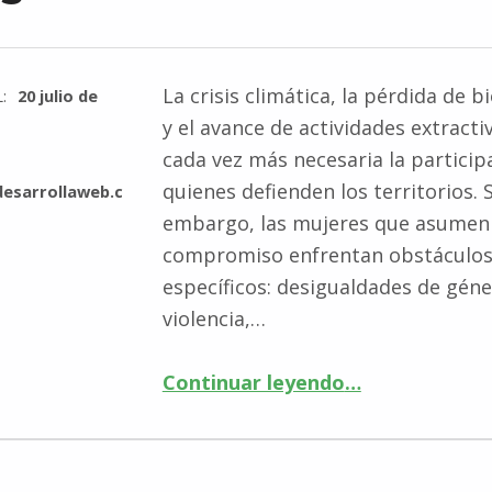
La crisis climática, la pérdida de b
L:
20 julio de
y el avance de actividades extracti
cada vez más necesaria la particip
quienes defienden los territorios. 
esarrollaweb.c
embargo, las mujeres que asumen
compromiso enfrentan obstáculo
específicos: desigualdades de géne
violencia,…
Continuar leyendo
“Sin defensoras ambientales no hay democracia ambiental – 20 de julio 2026 – EcoNews, Beyond words”
…