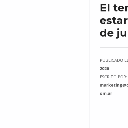
El te
estar
de ju
PUBLICADO E
2026
ESCRITO POR:
marketing@d
om.ar