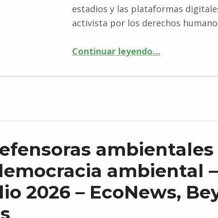
estadios y las plataformas digital
activista por los derechos humano
Continuar leyendo
…
“El racismo en el fútbol no es folclore – 27 de julio de 2026 – La Política on line”
defensoras ambientales
democracia ambiental –
ulio 2026 – EcoNews, B
s