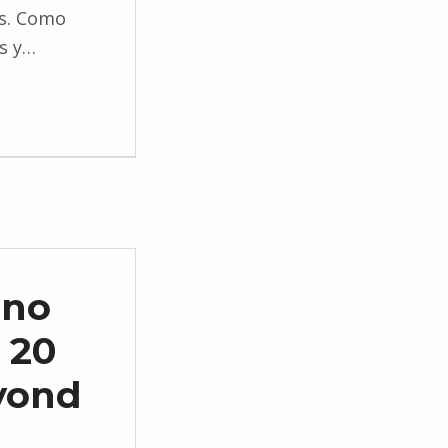
es. Como
s y…
 no
 20
eyond