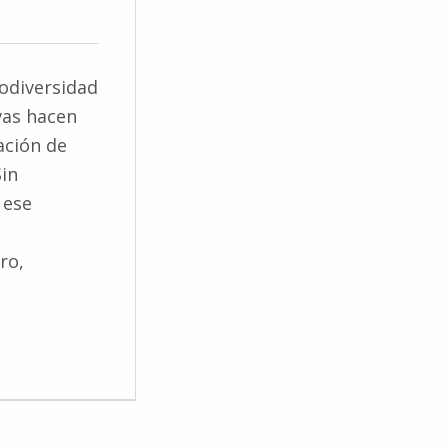
iodiversidad
vas hacen
ación de
Sin
 ese
s
ro,