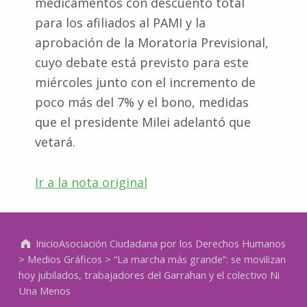
medicamentos con descuento total
para los afiliados al PAMI y la
aprobación de la Moratoria Previsional,
cuyo debate está previsto para este
miércoles junto con el incremento de
poco más del 7% y el bono, medidas
que el presidente Milei adelantó que
vetará.
Ir a la nota original
Volver a la navegación principal
Inicio
Asociación Ciudadana por los Derechos Humanos
>
Medios Gráficos
>
“La marcha más grande”: se movilizan
hoy jubilados, trabajadores del Garrahan y el colectivo Ni
Una Menos