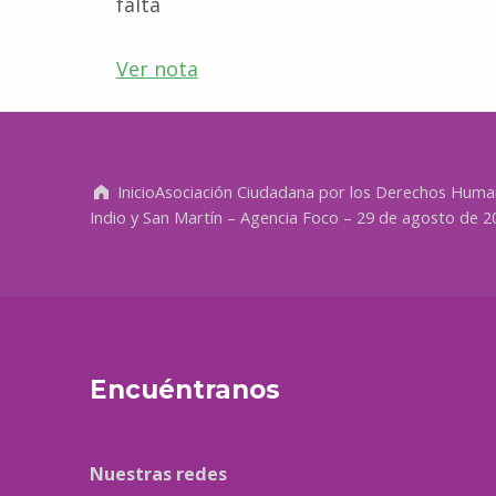
falta
Ver nota
Volver a la navegación principal
Inicio
Asociación Ciudadana por los Derechos Hum
Indio y San Martín – Agencia Foco – 29 de agosto de 2
Encuéntranos
Nuestras redes