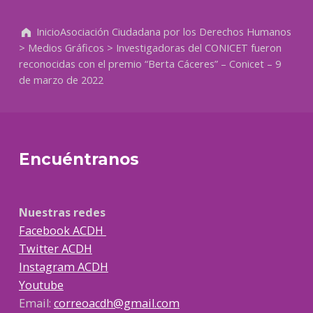
Volver a la navegación principal
Inicio
Asociación Ciudadana por los Derechos Humanos
>
Medios Gráficos
>
Investigadoras del CONICET fueron
reconocidas con el premio “Berta Cáceres” – Conicet – 9
de marzo de 2022
Encuéntranos
Nuestras redes
Facebook ACDH
Twitter ACDH
Instagram ACDH
Youtube
Email:
correoacdh@gmail.com