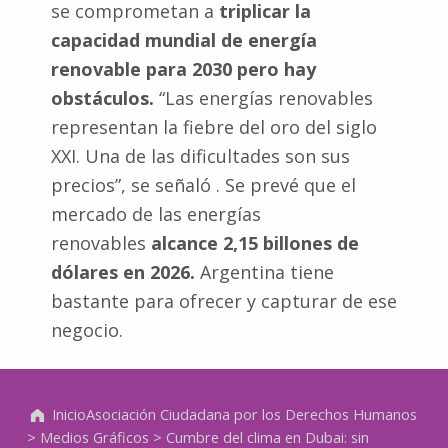
se comprometan a
triplicar la
capacidad mundial de energía
renovable para 2030 pero hay
obstáculos.
“Las energías renovables
representan la fiebre del oro del siglo
XXI. Una de las dificultades son sus
precios”, se señaló . Se prevé que el
mercado de las energías
renovables
alcance 2,15 billones de
dólares en 2026.
Argentina tiene
bastante para ofrecer y capturar de ese
negocio.
Volver a la navegación principal
Inicio
Asociación Ciudadana por los Derechos Humanos
>
Medios Gráficos
>
Cumbre del clima en Dubai: sin