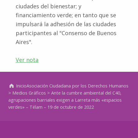
ciudades del bienestar; y
financiamiento verde; en tanto que se
impulsará la adhesión de las ciudades
participantes al "Consenso de Buenos
Aires".
Ver nota
Volver a la navegación principal
Inicio
Asociación Ciudadana por los Derechos Humanos
>
Medios Gráficos
>
Ante la cumbre ambiental del C40,
agrupaciones barriales exigen a Larreta más «espacios
verdes» – Télam – 19 de octubre de 2022