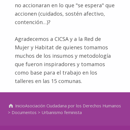
no accionaran en lo que "se espera" que
accionen (cuidados, sostén afectivo,
contención…)?
Agradecemos a CICSA y a la Red de
Mujer y Habitat de quienes tomamos
muchos de los insumos y metodología
que fueron inspiradores y tomamos
como base para el trabajo en los
talleres en las 15 comunas.
Volver a la navegación principal
Inicio
Asociación Ciudadana por los Derechos Humanos
>
Documentos
>
Urbanismo feminista